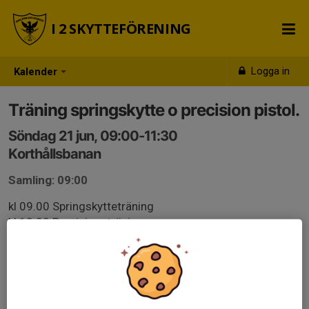
I 2 SKYTTEFÖRENING
Logga in
Kalender
Träning springskytte o precision pistol.
Söndag 21 jun, 09:00-11:30
Korthållsbanan
Samling: 09:00
kl 09.00 Springskytteträning
kl 10.00 Precisionsträning
Vapenhyra enligt normal rutin.