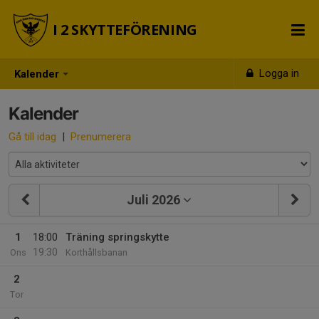
I 2 SKYTTEFÖRENING
Logga in
Kalender
Kalender
Gå till idag
|
Prenumerera
Juli 2026
1
18:00
Träning springskytte
19:30
Ons
Korthållsbanan
2
Tor