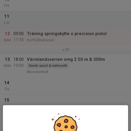
Fre
11
Lör
12
09:00
Träning springskytte o precision pistol
11:30
Sön
Korthållsabanan
v.29
13
18:00
Värmlandsserien omg 2 50 m & 300m
19:00
Mån
Gevär sport & nationellt
Blomsterhult
14
Tis
15
Ons
16
18:00
Träning springskytte
19:30
Tor
Korthållsabanan