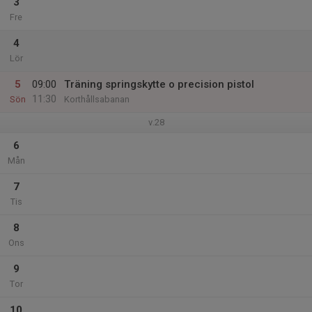
3
Fre
4
Lör
5
09:00
Träning springskytte o precision pistol
11:30
Sön
Korthållsabanan
v.28
6
Mån
7
Tis
8
Ons
9
Tor
10