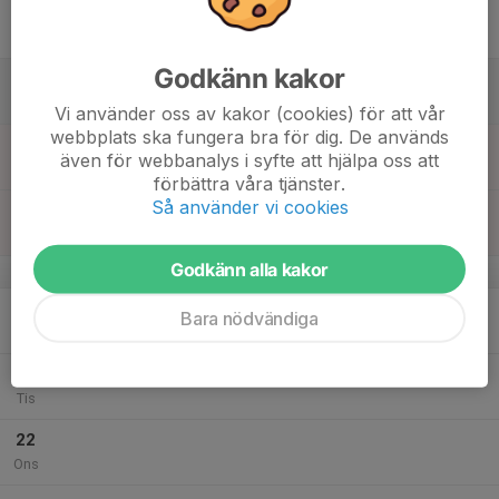
17
Fre
Godkänn kakor
18
Lör
Vi använder oss av kakor (cookies) för att vår
webbplats ska fungera bra för dig. De används
19
09:00
Träning springskytte o precision pistol
även för webbanalys i syfte att hjälpa oss att
11:30
Sön
Korthållsabanan
förbättra våra tjänster.
Så använder vi cookies
18:00
Allsvenskan 300m omg 3
19:00
Blomsterhult
Godkänn alla kakor
v.30
20
Bara nödvändiga
Mån
21
Tis
22
Ons