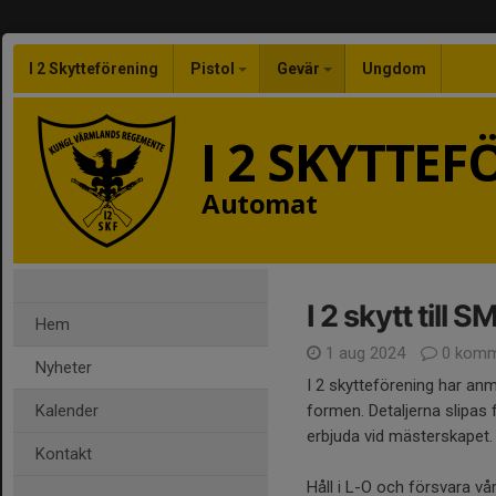
I 2 Skytteförening
Pistol
Gevär
Ungdom
I 2 SKYTTE
Automat
I 2 skytt till 
Hem
1 aug 2024
0 komm
Nyheter
I 2 skytteförening har anmä
Kalender
formen. Detaljerna slipas
erbjuda vid mästerskapet.
Kontakt
Håll i L-O och försvara vår