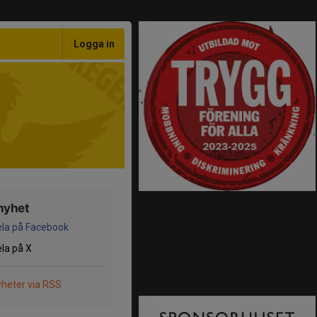
Logga in
nyhet
la på Facebook
la på X
heter via RSS