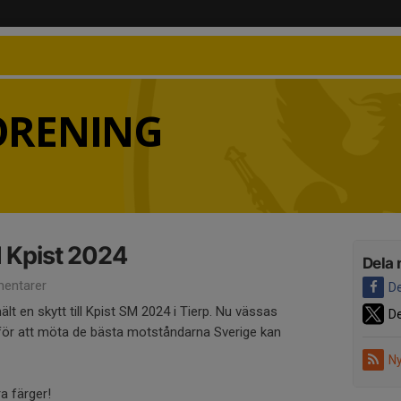
FÖRENING
SM Kpist 2024
Dela 
entarer
De
lt en skytt till Kpist SM 2024 i Tierp. Nu vässas
De
 för att möta de bästa motståndarna Sverige kan
Ny
a färger!