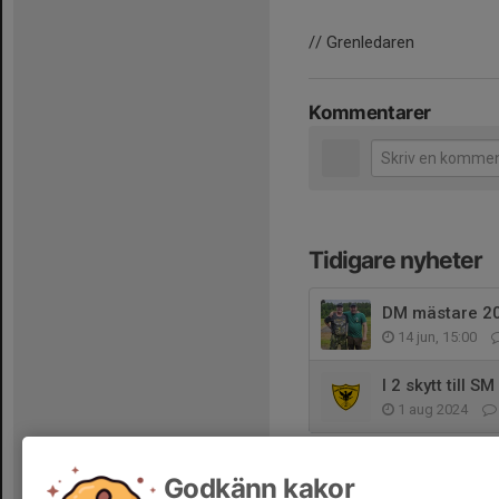
// Grenledaren
Kommentarer
Tidigare nyheter
DM mästare 202
14 jun, 15:00
I 2 skytt till S
1 aug 2024
Godkänn kakor