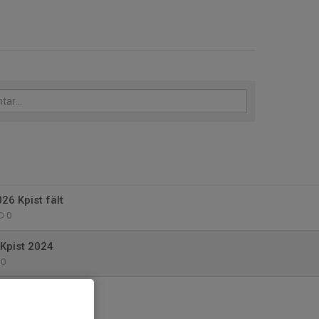
6 Kpist fält
0
M Kpist 2024
0