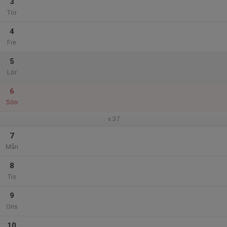
3
Tor
4
Fre
5
Lör
6
Sön
v.37
7
Mån
8
Tis
9
Ons
10