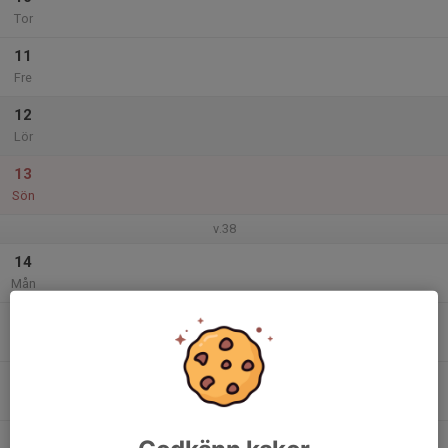
Tor
11
Fre
12
Lör
13
Sön
v.38
14
Mån
15
Tis
16
Ons
17