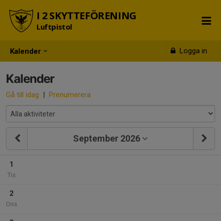
I 2 SKYTTEFÖRENING
Luftpistol
Logga in
Kalender
Kalender
Gå till idag
|
Prenumerera
September 2026
1
Tis
2
Ons