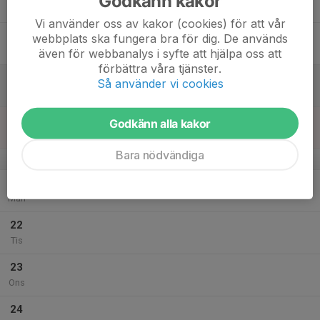
Godkänn kakor
Tor
Vi använder oss av kakor (cookies) för att vår
18
webbplats ska fungera bra för dig. De används
Fre
även för webbanalys i syfte att hjälpa oss att
förbättra våra tjänster.
19
Så använder vi cookies
Lör
20
Godkänn alla kakor
Sön
Bara nödvändiga
v.39
21
Mån
22
Tis
23
Ons
24