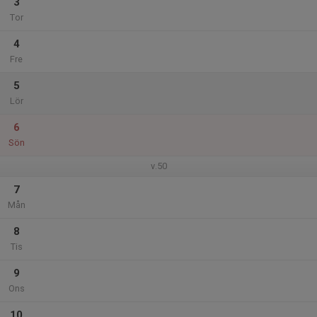
3
Tor
4
Fre
5
Lör
6
Sön
v.50
7
Mån
8
Tis
9
Ons
10