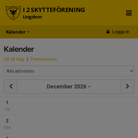
I 2 SKYTTEFÖRENING
Ungdom
Logga in
Kalender
Kalender
Gå till idag
|
Prenumerera
December 2026
1
Tis
2
Ons