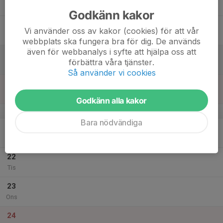
Tor
Godkänn kakor
18
Vi använder oss av kakor (cookies) för att vår
Fre
webbplats ska fungera bra för dig. De används
även för webbanalys i syfte att hjälpa oss att
19
förbättra våra tjänster.
Lör
Så använder vi cookies
20
Sön
Godkänn alla kakor
v.52
Bara nödvändiga
21
Mån
22
Tis
23
Ons
24