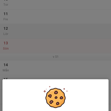
Tor
11
Fre
12
Lör
13
Sön
v.51
14
Mån
15
Tis
16
Ons
17