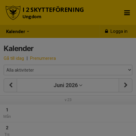
I 2 SKYTTEFÖRENING
Ungdom
Logga in
Kalender
Kalender
Gå till idag
|
Prenumerera
Juni 2026
v.23
1
Mån
2
Tis