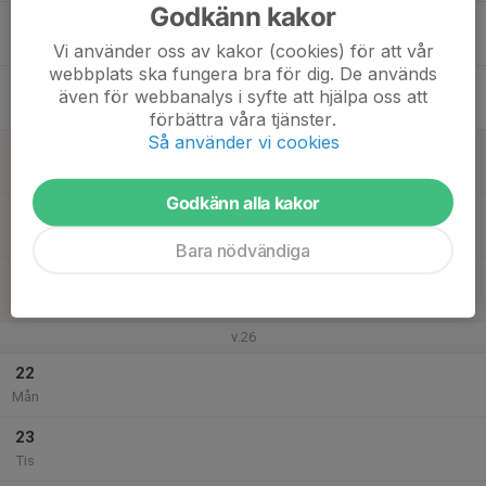
Godkänn kakor
17
Ons
Vi använder oss av kakor (cookies) för att vår
webbplats ska fungera bra för dig. De används
18
även för webbanalys i syfte att hjälpa oss att
Tor
förbättra våra tjänster.
Så använder vi cookies
19
Fre
Godkänn alla kakor
20
Lör
Bara nödvändiga
21
Sön
v.26
22
Mån
23
Tis