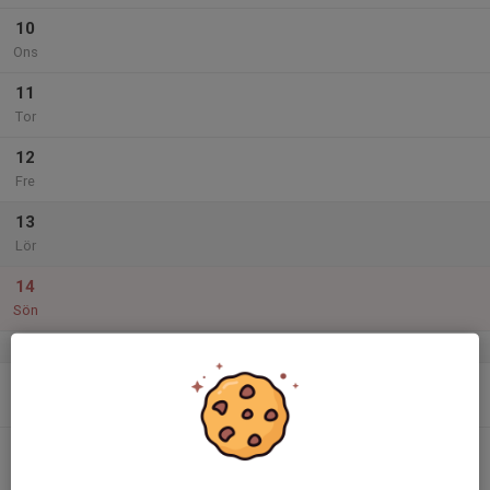
10
Ons
11
Tor
12
Fre
13
Lör
14
Sön
v.25
15
Mån
16
Tis