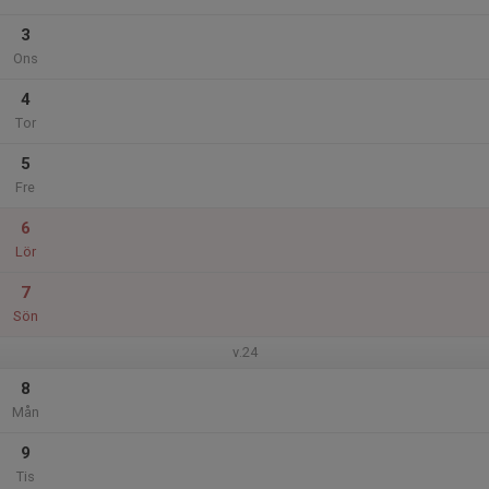
3
Ons
4
Tor
5
Fre
6
Lör
7
Sön
v.24
8
Mån
9
Tis